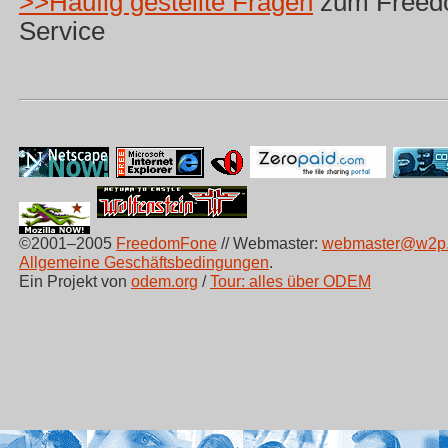
>>Häufig gestellte Fragen
zum Freed
Service
©2001–2005
FreedomFone
// Webmaster:
webmaster@w2p.
Allgemeine Geschäftsbedingungen
.
Ein Projekt von
odem.org
/
Tour: alles über ODEM